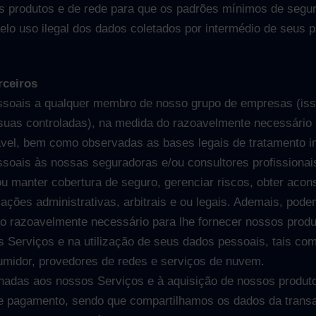
s produtos e de rede para que os padrões mínimos de segu
elo uso ilegal dos dados coletados por intermédio de seus p
rceiros
soais a qualquer membro de nosso grupo de empresas (isso 
suas controladas), na medida do razoavelmente necessário 
ável, bem como observadas as bases legais de tratamento i
soais às nossas seguradoras e/ou consultores profissionai
ou manter cobertura de seguro, gerenciar riscos, obter acon
 ações administrativas, arbitrais e ou legais. Ademais, pod
 razoavelmente necessário para lhe fornecer nossos produ
s Serviços e na utilização de seus dados pessoais, tais co
umidor, provedores de redes e serviços de nuvem.
onadas aos nossos Serviços e à aquisição de nossos produto
e pagamento, sendo que compartilhamos os dados da trans