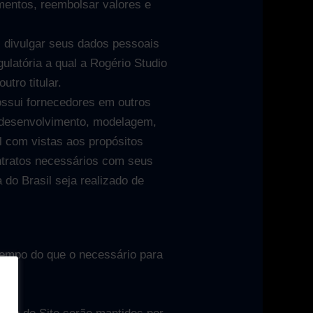
mentos, reembolsar valores e
 divulgar seus dados pessoais
ulatória a qual a Rogério Studio
utro titular.
possui fornecedores em outros
 desenvolvimento, modelagem,
l com vistas aos propósitos
ntratos necessários com seus
 do Brasil seja realizado de
tempo do que o necessário para