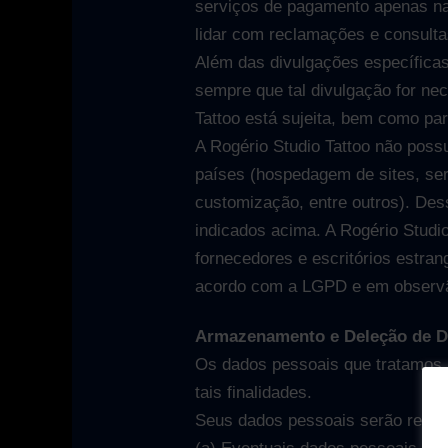
serviços de pagamento apenas na
lidar com reclamações e consulta
Além das divulgações específica
sempre que tal divulgação for nec
Tattoo está sujeita, bem como para
A Rogério Studio Tattoo não poss
países (hospedagem de sites, se
customização, entre outros). Des
indicados acima. A Rogério Studi
fornecedores e escritórios estran
acordo com a LGPD e em observân
Armazenamento e Deleção de D
Os dados pessoais que tratamos 
tais finalidades.
Seus dados pessoais serão retido