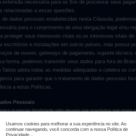
 extensão necessária para os fins de processar seus paga
s relacionadas a essas questões.
s de dados pessoais estabelecidas nesta Cláusula, podemos
essária para o cumprimento de uma obrigação legal e/ou reg
 proteger seus interesses vitais ou os interesses vitais de o
ui escritórios e instalações em outros países, mas possui 
rviços de nuvem, gateways de pagamento, suporte técnico,
sa forma, podemos transmitir seus dados para fora do Brasi
o Tattoo adota todas as medidas adequadas e celebra os co
geiros para garantir que o tratamento de dados pessoais fora
cia a estas Políticas.
ados Pessoais
para qualquer finalidade não devem ser mantidos por mais 
Usamos cookies para melhorar a sua experiência no site. Ao
s da seguinte maneira:
continuar navegando, você concorda com a nossa Política de
Privacidade...