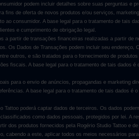
sumidor podem incluir detalhes sobre suas perguntas e p
a fins de oferta de novos produtos e/ou serviços, marketin
o ao consumidor. A base legal para o tratamento de tais dad
lientes e cumprimento de obrigação legal.
 a partir de transações financeiras realizadas a partir de 
ços. Os Dados de Transações podem incluir seu endereço, C
entre outros, e são tratados para o fornecimento de produto
es fiscais. A base legal para o tratamento de tais dados é
is para o envio de anúncios, propagandas e marketing dire
eferências. A base legal para o tratamento de tais dados é
o Tattoo poderá captar dados de terceiros. Os dados podem 
classificados como dados pessoais, protegidos por lei. A r
rtir dos produtos fornecidos pela Rogério Studio Tattoo e de 
io, cabendo a este, aplicar todos os meios necessários para