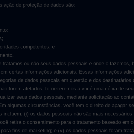
gislação de proteção de dados são:
nto;
s;
utoridades competentes; e
imento.
se tratamos ou não seus dados pessoais e onde o fazemos, 
com certas informações adicionais. Essas informações adic
ategorias de dados pessoais em questão e dos destinatários
os não forem afetados, forneceremos a você uma cópia de se
atualizar seus dados pessoais, mediante solicitação ao conta
m algumas circunstâncias, você tem o direito de apagar 
as incluem: (i) os dados pessoais não são mais necessários
 você retira o consentimento para o tratamento baseado em c
é para fins de marketing; e (v) os dados pessoais foram trat